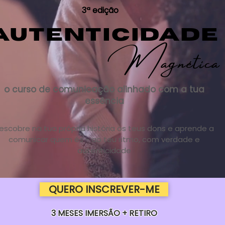
3ª edição
AUTENTICIDADE
Magnética
o curso de comunicação alinhado com a tua
essência
escobre na tua própria história os teus dons e aprende a
comunicar quem és - ao teu ritmo, com verdade e
autenticidade
QUERO INSCREVER-ME
3 MESES IMERSÃO + RETIRO