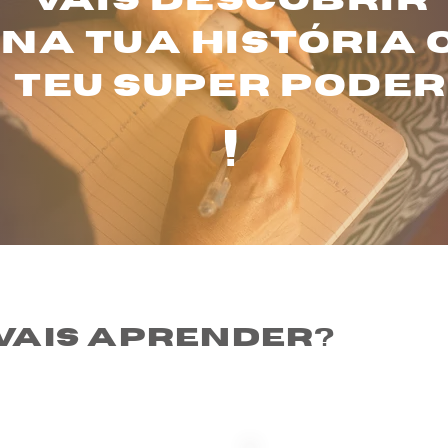
VAIS DESCOBRIR
na tua história 
teu super poder
!
 vais aprender?