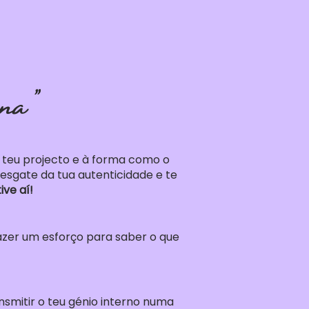
na"
o teu projecto e à forma como o
esgate da tua autenticidade e te
ve aí!
azer um esforço para saber o que
smitir o teu génio interno numa