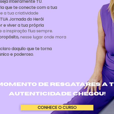
eja inteiramente TU
.
ria que te conecte com a tua
e a tua criatividade
TUA Jornada do Herói
r e viver a tua própria
 a inspiração flua sempre.
propósito,
nesse lugar onde mora
laro daquilo que te torna
único e poderoso
.
MOMENTO de resgatares a 
autenticidade chegou!
CONHECE O CURSO