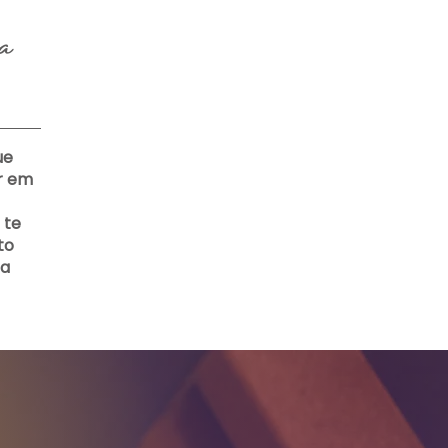
a
ue
er em
 te
to
ua